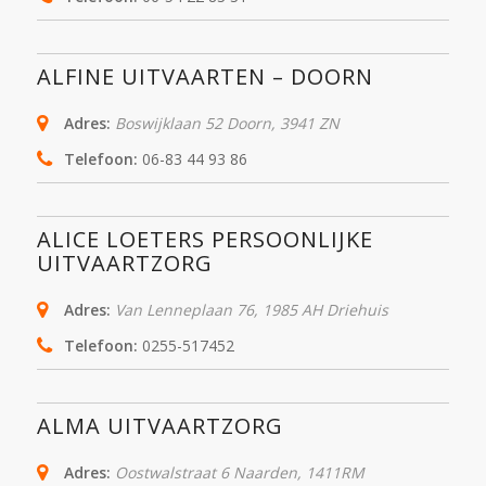
ALFINE UITVAARTEN – DOORN
Adres:
Boswijklaan 52 Doorn
,
3941 ZN
Telefoon:
06-83 44 93 86
ALICE LOETERS PERSOONLIJKE
UITVAARTZORG
Adres:
Van Lenneplaan 76
,
1985 AH
Driehuis
Telefoon:
0255-517452
ALMA UITVAARTZORG
Adres:
Oostwalstraat 6 Naarden
,
1411RM