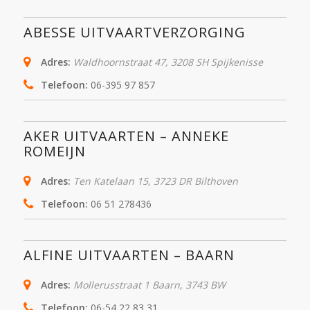
ABESSE UITVAARTVERZORGING
Adres:
Waldhoornstraat 47
,
3208 SH Spijkenisse
Telefoon:
06-395 97 857
AKER UITVAARTEN – ANNEKE
ROMEIJN
Adres:
Ten Katelaan 15
,
3723 DR
Bilthoven
Telefoon:
06 51 278436
ALFINE UITVAARTEN – BAARN
Adres:
Mollerusstraat 1 Baarn
,
3743 BW
Telefoon:
06-54 22 83 31