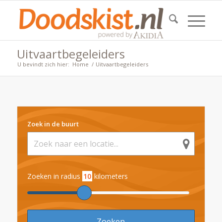
Uitvaartbegeleiders
U bevindt zich hier:
Home
/
Uitvaartbegeleiders
Zoek in de buurt
Zoeken in radius
10
kilometers