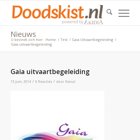
Nieuws
U bevindt zich hier:
Home
/
Test
/
Gaia Uitvaartbegeleiding
/
Gaia uitvaartbegeleiding
Gaia uitvaartbegeleiding
/
/
13 juni, 2014
0 Reacties
door
Ewout