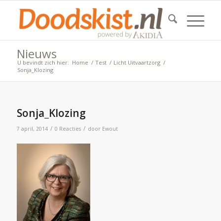
Nieuws
U bevindt zich hier:
Home
/
Test
/
Licht Uitvaartzorg
/
Sonja_Klozing
Sonja_Klozing
/
/
7 april, 2014
0 Reacties
door
Ewout