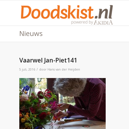
Nieuws
Vaarwel Jan-Piet141
/
5 juli, 2016
door
Hans van der Heijden