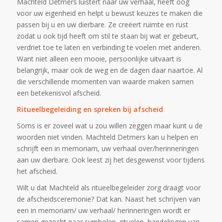
Machteld Detmers luistert naar uw verhaal, heeft oog
voor uw eigenheid en helpt u bewust keuzes te maken die
passen bij u en uw dierbare. Ze creëert ruimte en rust
zodat u ook tijd heeft om stil te staan bij wat er gebeurt,
verdriet toe te laten en verbinding te voelen met anderen.
Want niet alleen een mooie, persoonlijke uitvaart is
belangrijk, maar ook de weg en de dagen daar naartoe. Al
die verschillende momenten van waarde maken samen
een betekenisvol afscheid.
Ritueelbegeleiding en spreken bij afscheid
Soms is er zoveel wat u zou willen zeggen maar kunt u de
woorden niet vinden. Machteld Detmers kan u helpen en
schrijft een in memoriam, uw verhaal over/herinneringen
aan uw dierbare. Ook leest zij het desgewenst voor tijdens
het afscheid.
Wilt u dat Machteld als ritueelbegeleider zorg draagt voor
de afscheidsceremonie? Dat kan. Naast het schrijven van
een in memoriam/ uw verhaal/ herinneringen wordt er
samen gezocht naar symbolen, rituelen, handelingen van