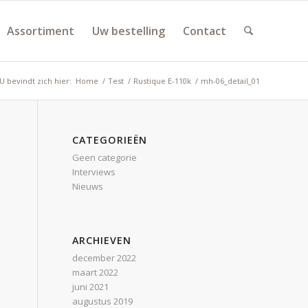
Assortiment
Uw bestelling
Contact
U bevindt zich hier:
Home
/
Test
/
Rustique E-110k
/
mh-06_detail_01
CATEGORIEËN
Geen categorie
Interviews
Nieuws
ARCHIEVEN
december 2022
maart 2022
juni 2021
augustus 2019