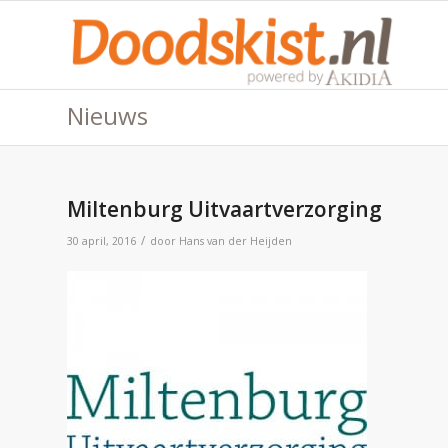
Nieuws
Miltenburg Uitvaartverzorging
/
30 april, 2016
door
Hans van der Heijden