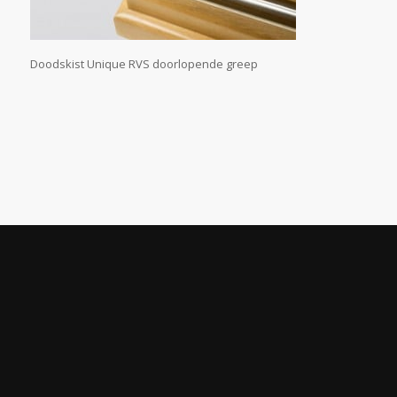
Doodskist Unique RVS doorlopende greep