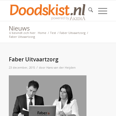
Nieuws
U bevindt zich hier:
Home
/
Test
/
Faber Uitvaartzorg
/
Faber Uitvaartzorg
Faber Uitvaartzorg
/
23 december, 2015
door
Hans van der Heijden