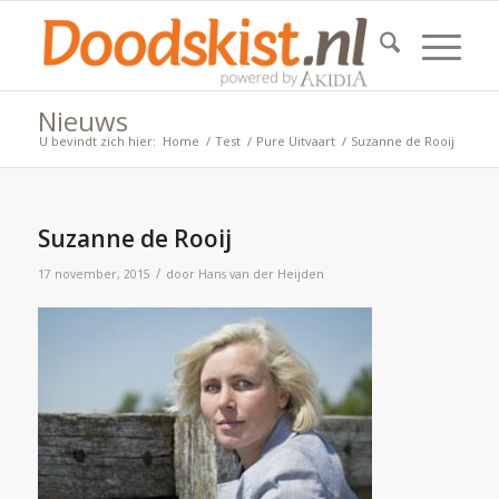
Nieuws
U bevindt zich hier:
Home
/
Test
/
Pure Uitvaart
/
Suzanne de Rooij
Suzanne de Rooij
/
17 november, 2015
door
Hans van der Heijden