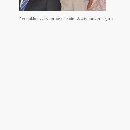
Beenakkers Uitvaartbegeleiding & Uitvaartverzorging