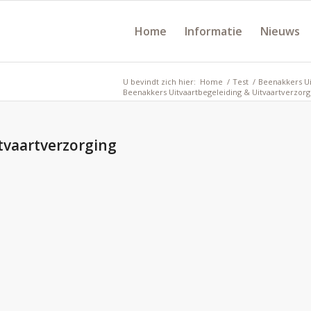
Home
Informatie
Nieuws
U bevindt zich hier:
Home
/
Test
/
Beenakkers Ui
Beenakkers Uitvaartbegeleiding & Uitvaartverzorg
tvaartverzorging