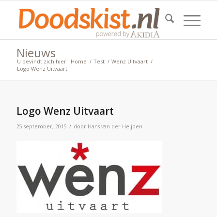
Nieuws
U bevindt zich hier:
Home
/
Test
/
Wenz Uitvaart
/
Logo Wenz Uitvaart
Logo Wenz Uitvaart
/
25 september, 2015
door
Hans van der Heijden