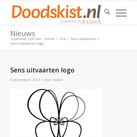
Nieuws
U bevindt zich hier:
Home
/
Test
/
Sens uitvaarten
/
Sens uitvaarten logo
Sens uitvaarten logo
/
8 december, 2014
door
Ewout