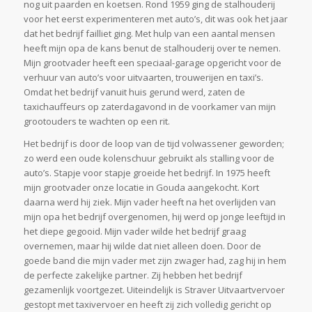
nog uit paarden en koetsen. Rond 1959 ging de stalhouderij
voor het eerst experimenteren met auto’s, dit was ook het jaar
dat het bedrijf failliet ging. Met hulp van een aantal mensen
heeft mijn opa de kans benut de stalhouderij over te nemen.
Mijn grootvader heeft een speciaal-garage opgericht voor de
verhuur van auto’s voor uitvaarten, trouwerijen en taxi’s.
Omdat het bedrijf vanuit huis gerund werd, zaten de
taxichauffeurs op zaterdagavond in de voorkamer van mijn
grootouders te wachten op een rit.
Het bedrijf is door de loop van de tijd volwassener geworden;
zo werd een oude kolenschuur gebruikt als stalling voor de
auto’s. Stapje voor stapje groeide het bedrijf. In 1975 heeft
mijn grootvader onze locatie in Gouda aangekocht. Kort
daarna werd hij ziek. Mijn vader heeft na het overlijden van
mijn opa het bedrijf overgenomen, hij werd op jonge leeftijd in
het diepe gegooid. Mijn vader wilde het bedrijf graag
overnemen, maar hij wilde dat niet alleen doen. Door de
goede band die mijn vader met zijn zwager had, zag hij in hem
de perfecte zakelijke partner. Zij hebben het bedrijf
gezamenlijk voortgezet. Uiteindelijk is Straver Uitvaartvervoer
gestopt met taxivervoer en heeft zij zich volledig gericht op