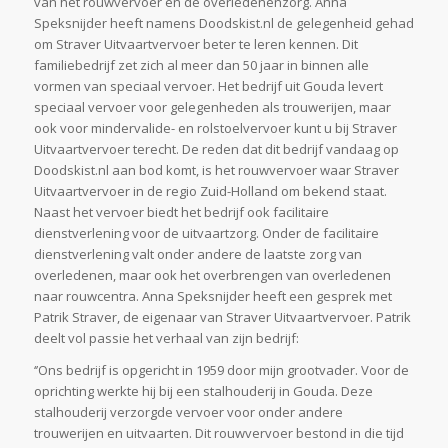
van het rouwvervoer en de overledenenzorg. Anna
Speksnijder heeft namens Doodskist.nl de gelegenheid gehad
om Straver Uitvaartvervoer beter te leren kennen. Dit
familiebedrijf zet zich al meer dan 50 jaar in binnen alle
vormen van speciaal vervoer. Het bedrijf uit Gouda levert
speciaal vervoer voor gelegenheden als trouwerijen, maar
ook voor mindervalide- en rolstoelvervoer kunt u bij Straver
Uitvaartvervoer terecht. De reden dat dit bedrijf vandaag op
Doodskist.nl aan bod komt, is het rouwvervoer waar Straver
Uitvaartvervoer in de regio Zuid-Holland om bekend staat.
Naast het vervoer biedt het bedrijf ook facilitaire
dienstverlening voor de uitvaartzorg. Onder de facilitaire
dienstverlening valt onder andere de laatste zorg van
overledenen, maar ook het overbrengen van overledenen
naar rouwcentra. Anna Speksnijder heeft een gesprek met
Patrik Straver, de eigenaar van Straver Uitvaartvervoer. Patrik
deelt vol passie het verhaal van zijn bedrijf:
‘’Ons bedrijf is opgericht in 1959 door mijn grootvader. Voor de
oprichting werkte hij bij een stalhouderij in Gouda. Deze
stalhouderij verzorgde vervoer voor onder andere
trouwerijen en uitvaarten. Dit rouwvervoer bestond in die tijd