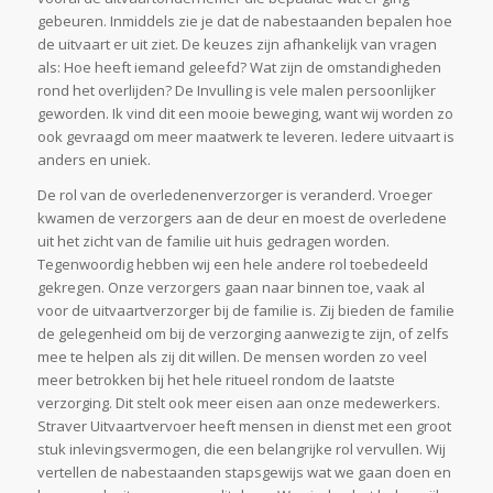
gebeuren. Inmiddels zie je dat de nabestaanden bepalen hoe
de uitvaart er uit ziet. De keuzes zijn afhankelijk van vragen
als: Hoe heeft iemand geleefd? Wat zijn de omstandigheden
rond het overlijden? De Invulling is vele malen persoonlijker
geworden. Ik vind dit een mooie beweging, want wij worden zo
ook gevraagd om meer maatwerk te leveren. Iedere uitvaart is
anders en uniek.
De rol van de overledenenverzorger is veranderd. Vroeger
kwamen de verzorgers aan de deur en moest de overledene
uit het zicht van de familie uit huis gedragen worden.
Tegenwoordig hebben wij een hele andere rol toebedeeld
gekregen. Onze verzorgers gaan naar binnen toe, vaak al
voor de uitvaartverzorger bij de familie is. Zij bieden de familie
de gelegenheid om bij de verzorging aanwezig te zijn, of zelfs
mee te helpen als zij dit willen. De mensen worden zo veel
meer betrokken bij het hele ritueel rondom de laatste
verzorging. Dit stelt ook meer eisen aan onze medewerkers.
Straver Uitvaartvervoer heeft mensen in dienst met een groot
stuk inlevingsvermogen, die een belangrijke rol vervullen. Wij
vertellen de nabestaanden stapsgewijs wat we gaan doen en