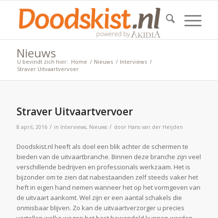
Nieuws
U bevindt zich hier:
Home
/
Nieuws
/
Interviews
/
Straver Uitvaartvervoer
Straver Uitvaartvervoer
/
/
8 april, 2016
in
Interviews
,
Nieuws
door
Hans van der Heijden
Doodskist.nl heeft als doel een blik achter de schermen te
bieden van de uitvaartbranche. Binnen deze branche zijn veel
verschillende bedrijven en professionals werkzaam. Het is
bijzonder om te zien dat nabestaanden zelf steeds vaker het
heft in eigen hand nemen wanneer het op het vormgeven van
de uitvaart aankomt. Wel zijn er een aantal schakels die
onmisbaar blijven. Zo kan de uitvaartverzorger u precies