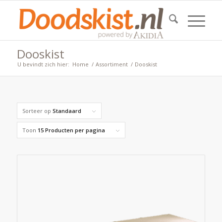
Dooskist
U bevindt zich hier:
Home
/
Assortiment
/
Dooskist
Sorteer op
Standaard
Toon
15 Producten per pagina