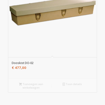
Dooskist DO-02
€
477,00
Toevoegen aan
Toon details
winkelwagen