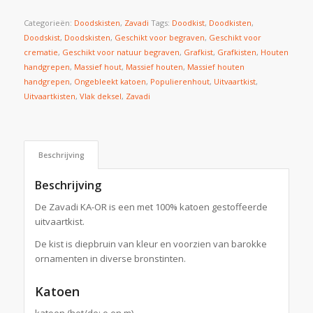
Categorieën:
Doodskisten
,
Zavadi
Tags:
Doodkist
,
Doodkisten
,
Doodskist
,
Doodskisten
,
Geschikt voor begraven
,
Geschikt voor
crematie
,
Geschikt voor natuur begraven
,
Grafkist
,
Grafkisten
,
Houten
handgrepen
,
Massief hout
,
Massief houten
,
Massief houten
handgrepen
,
Ongebleekt katoen
,
Populierenhout
,
Uitvaartkist
,
Uitvaartkisten
,
Vlak deksel
,
Zavadi
Beschrijving
Beschrijving
De Zavadi KA-OR is een met 100% katoen gestoffeerde
uitvaartkist.
De kist is diepbruin van kleur en voorzien van barokke
ornamenten in diverse bronstinten.
Katoen
katoen (het/de; o en m)