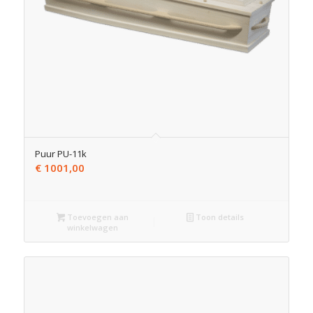
Puur PU-11k
€
1001,00
Toevoegen aan
Toon details
winkelwagen