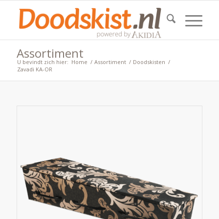
Assortiment
U bevindt zich hier:
Home
/
Assortiment
/
Doodskisten
/
Zavadi KA-OR