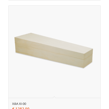
XiliA XI-00
€
1282,00