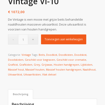
Vintage VI-10
€
1072,00
De Vintage is een mooie met grijze beits behandelde
naaldhouten massieve uitvaartkist. Deze uitvaartkist is
voorzien van houten handgrepen.
Toevoegen aan winkelwagen
Categorie:
Vintage
Tags:
Beits
,
Doodkist
,
Doodkisten
,
Doodskist
,
Doodskisten
,
Geschikt voor begraven
,
Geschikt voor crematie
,
Grafkist
,
Grafkisten
,
Grey
,
Grijswax
,
Houten handgrepen
,
Lijkkisten
,
Massief hout
,
Massief houten
,
Massief houten handgrepen
,
Naaldhout
,
Uitvaartkist
,
Uitvaartkisten
,
Vlak deksel
Beschrijving
Beschrijving