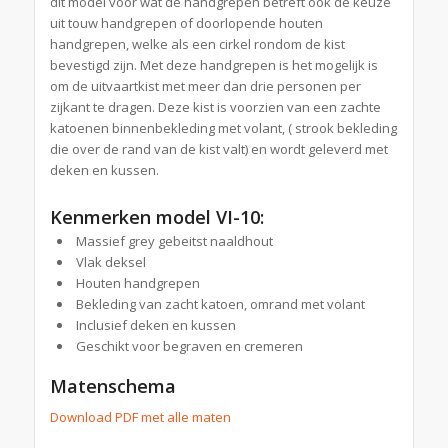
dit model voor wat de handgrepen betreft ook de keuze
uit touw handgrepen of doorlopende houten
handgrepen, welke als een cirkel rondom de kist
bevestigd zijn. Met deze handgrepen is het mogelijk is
om de uitvaartkist met meer dan drie personen per
zijkant te dragen. Deze kist is voorzien van een zachte
katoenen binnenbekleding met volant, ( strook bekleding
die over de rand van de kist valt) en wordt geleverd met
deken en kussen.
Kenmerken model VI-10:
Massief grey gebeitst naaldhout
Vlak deksel
Houten handgrepen
Bekleding van zacht katoen, omrand met volant
Inclusief deken en kussen
Geschikt voor begraven en cremeren
Matenschema
Download PDF met alle maten