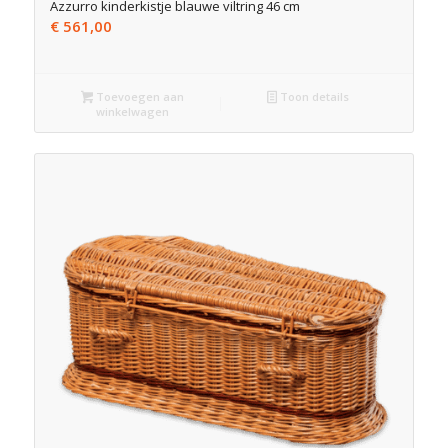
Azzurro kinderkistje blauwe viltring 46 cm
€
561,00
Toevoegen aan
Toon details
winkelwagen