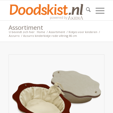
Assortiment
U bevindt zich hier:
Home
/
Assortiment
/
Kistjes voor kinderen
/
Azzurro
/
Azzurro kinderkistje rode viltring 46 cm